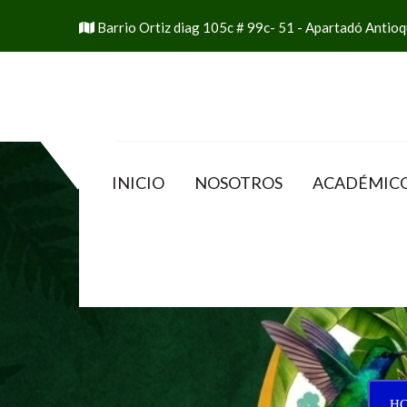
Barrio Ortiz diag 105c # 99c- 51 - Apartadó Antioqui
INICIO
NOSOTROS
ACADÉMIC
HO